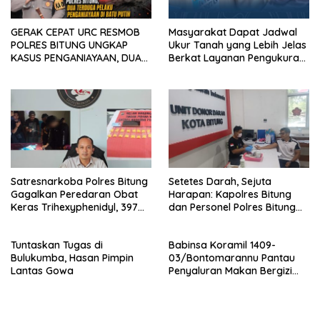
GERAK CEPAT URC RESMOB
Masyarakat Dapat Jadwal
POLRES BITUNG UNGKAP
Ukur Tanah yang Lebih Jelas
KASUS PENGANIAYAAN, DUA
Berkat Layanan Pengukuran
TERDUGA PELAKU
Terjadwal
DIAMANKAN Kurang dari 24
Jam, Polisi Amankan Dua
Terduga Pelaku
Penganiayaan di Batu Putih
Satresnarkoba Polres Bitung
Setetes Darah, Sejuta
Gagalkan Peredaran Obat
Harapan: Kapolres Bitung
Keras Trihexyphenidyl, 397
dan Personel Polres Bitung
Butir Diamankan
Hadir Menolong Sesama
Melalui Donor Darah
Tuntaskan Tugas di
Babinsa Koramil 1409-
Bulukumba, Hasan Pimpin
03/Bontomarannu Pantau
Lantas Gowa
Penyaluran Makan Bergizi
Gratis di SD Inpres Japing
Pattallassang