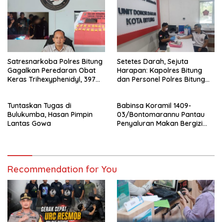
Jam, Polisi Amankan Dua
Terduga Pelaku
Penganiayaan di Batu Putih
Satresnarkoba Polres Bitung
Setetes Darah, Sejuta
Gagalkan Peredaran Obat
Harapan: Kapolres Bitung
Keras Trihexyphenidyl, 397
dan Personel Polres Bitung
Butir Diamankan
Hadir Menolong Sesama
Melalui Donor Darah
Tuntaskan Tugas di
Babinsa Koramil 1409-
Bulukumba, Hasan Pimpin
03/Bontomarannu Pantau
Lantas Gowa
Penyaluran Makan Bergizi
Gratis di SD Inpres Japing
Pattallassang
Recommendation for You