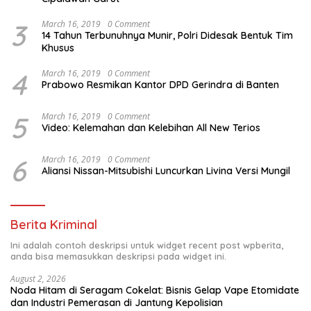
3
March 16, 2019
0 Comment
14 Tahun Terbunuhnya Munir, Polri Didesak Bentuk Tim
Khusus
4
March 16, 2019
0 Comment
Prabowo Resmikan Kantor DPD Gerindra di Banten
5
March 16, 2019
0 Comment
Video: Kelemahan dan Kelebihan All New Terios
6
March 16, 2019
0 Comment
Aliansi Nissan-Mitsubishi Luncurkan Livina Versi Mungil
Berita Kriminal
Ini adalah contoh deskripsi untuk widget recent post wpberita,
anda bisa memasukkan deskripsi pada widget ini.
August 2, 2026
Noda Hitam di Seragam Cokelat: Bisnis Gelap Vape Etomidate
dan Industri Pemerasan di Jantung Kepolisian