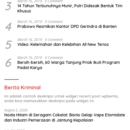
3
March 16, 2019
0 Comment
14 Tahun Terbunuhnya Munir, Polri Didesak Bentuk Tim
Khusus
4
March 16, 2019
0 Comment
Prabowo Resmikan Kantor DPD Gerindra di Banten
5
March 16, 2019
0 Comment
Video: Kelemahan dan Kelebihan All New Terios
6
March 16, 2019
0 Comment
Bersih-bersih, 60 Warga Tanjung Priok Ikuti Program
Padat Karya
Berita Kriminal
Ini adalah contoh deskripsi untuk widget recent post wpberita,
anda bisa memasukkan deskripsi pada widget ini.
August 2, 2026
Noda Hitam di Seragam Cokelat: Bisnis Gelap Vape Etomidate
dan Industri Pemerasan di Jantung Kepolisian