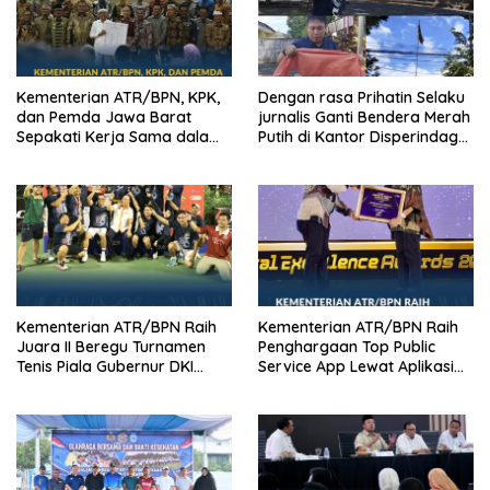
Kementerian ATR/BPN, KPK,
Dengan rasa Prihatin Selaku
dan Pemda Jawa Barat
jurnalis Ganti Bendera Merah
Sepakati Kerja Sama dalam
Putih di Kantor Disperindag
Upaya Pencegahan Korupsi
Pemkot Manado yang Sobek
serta Penguatan Ekonomi
Daerah
Kementerian ATR/BPN Raih
Kementerian ATR/BPN Raih
Juara II Beregu Turnamen
Penghargaan Top Public
Tenis Piala Gubernur DKI
Service App Lewat Aplikasi
Jakarta 2026
Sentuh Tanahku