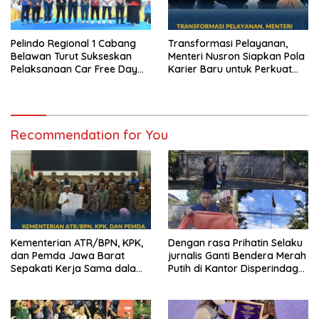
Pelindo Regional 1 Cabang
Transformasi Pelayanan,
Belawan Turut Sukseskan
Menteri Nusron Siapkan Pola
Pelaksanaan Car Free Day
Karier Baru untuk Perkuat
Perdana di Belawan
Profesionalisme Pegawai
ATR/BPN
Recommendation for You
Kementerian ATR/BPN, KPK,
Dengan rasa Prihatin Selaku
dan Pemda Jawa Barat
jurnalis Ganti Bendera Merah
Sepakati Kerja Sama dalam
Putih di Kantor Disperindag
Upaya Pencegahan Korupsi
Pemkot Manado yang Sobek
serta Penguatan Ekonomi
Daerah