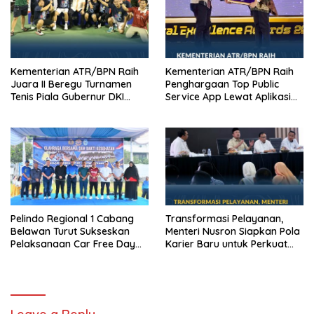
Kementerian ATR/BPN Raih
Kementerian ATR/BPN Raih
Juara II Beregu Turnamen
Penghargaan Top Public
Tenis Piala Gubernur DKI
Service App Lewat Aplikasi
Jakarta 2026
Sentuh Tanahku
Pelindo Regional 1 Cabang
Transformasi Pelayanan,
Belawan Turut Sukseskan
Menteri Nusron Siapkan Pola
Pelaksanaan Car Free Day
Karier Baru untuk Perkuat
Perdana di Belawan
Profesionalisme Pegawai
ATR/BPN