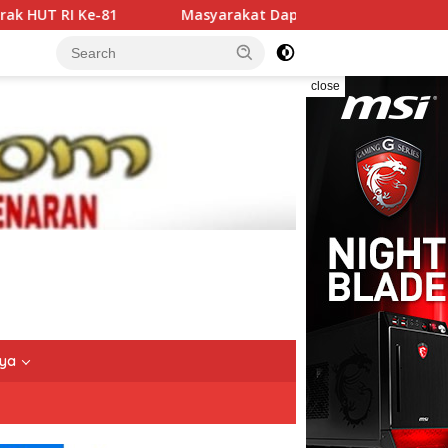
yarakat Dapat Jadwal Ukur Tanah yang Lebih Jelas Berkat La
close
nya