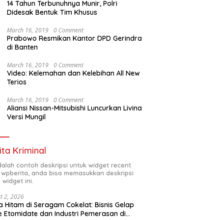
14 Tahun Terbunuhnya Munir, Polri
Didesak Bentuk Tim Khusus
March 16, 2019
0 Comment
Prabowo Resmikan Kantor DPD Gerindra
di Banten
March 16, 2019
0 Comment
Video: Kelemahan dan Kelebihan All New
Terios
March 16, 2019
0 Comment
Aliansi Nissan-Mitsubishi Luncurkan Livina
Versi Mungil
ita Kriminal
adalah contoh deskripsi untuk widget recent
 wpberita, anda bisa memasukkan deskripsi
 widget ini.
t 2, 2026
 Hitam di Seragam Cokelat: Bisnis Gelap
 Etomidate dan Industri Pemerasan di