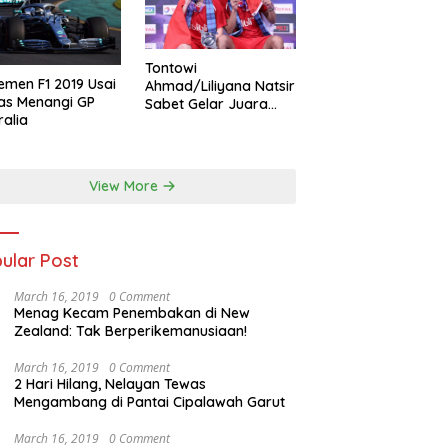
Tontowi
emen F1 2019 Usai
Ahmad/Liliyana Natsir
as Menangi GP
Sabet Gelar Juara
ralia
Dunia Kedua
View More
ular Post
March 16, 2019
0 Comment
Menag Kecam Penembakan di New
Zealand: Tak Berperikemanusiaan!
March 16, 2019
0 Comment
2 Hari Hilang, Nelayan Tewas
Mengambang di Pantai Cipalawah Garut
March 16, 2019
0 Comment