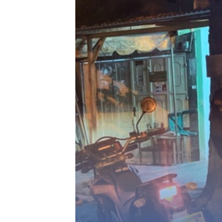
Pergantian
Tontowi
Tunggal
Jitu Luis
Ahmad/Liliy
Putra
Milla yang
ana Natsir
Paceklik
Mengantar
Sabet Gelar
Gelar All
Indonesia
Juara Dunia
England 25
ke Semifinal
Kedua
Tahun, Ini
Saran Untuk
Jonatan
dkk