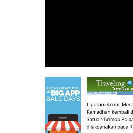
Liputan24.com, Meda
Ramadhan kembali di
Satuan Brimob Polda
dilaksanakan pada R