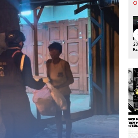
O
Pergantian
Tontowi
Tunggal
Klasemen F1
Kl
Jitu Luis
Ahmad/Liliy
Putra
2019 Usai
20
Milla yang
ana Natsir
Paceklik
Bottas
Bo
Mengantar
Sabet Gelar
Gelar All
Menangi GP
Me
Indonesia
Juara Dunia
England 25
Australia
Au
ke Semifinal
Kedua
Tahun, Ini
Saran Untuk
Jonatan
dkk