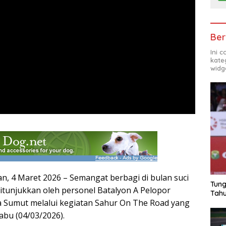
Ber
Ini 
kate
widg
n, 4 Maret 2026 – Semangat berbagi di bulan suci
Tung
tunjukkan oleh personel Batalyon A Pelopor
Tahu
 Sumut melalui kegiatan Sahur On The Road yang
abu (04/03/2026).