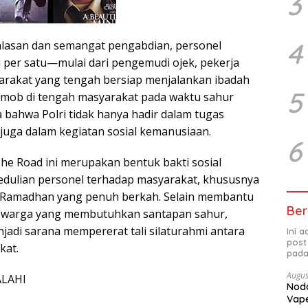
3
4
lasan dan semangat pengabdian, personel
per satu—mulai dari pengemudi ojek, pekerja
arakat yang tengah bersiap menjalankan ibadah
5
imob di tengah masyarakat pada waktu sahur
 bahwa Polri tidak hanya hadir dalam tugas
juga dalam kegiatan sosial kemanusiaan.
6
he Road ini merupakan bentuk bakti sosial
edulian personel terhadap masyarakat, khususnya
Ramadhan yang penuh berkah. Selain membantu
Ber
 warga yang membutuhkan santapan sahur,
njadi sarana mempererat tali silaturahmi antara
Ini 
post
kat.
pada
Augus
ALAHI
Noda
Vape