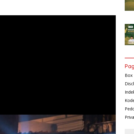
Pa
Box 
Disc
Inde
Kode
Pedo
Priv