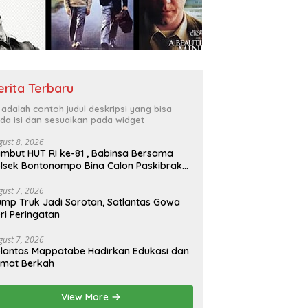
erita Terbaru
i adalah contoh judul deskripsi yang bisa
da isi dan sesuaikan pada widget
gust 8, 2026
mbut HUT RI ke-81 , Babinsa Bersama
lsek Bontonompo Bina Calon Paskibraka
gust 7, 2026
mp Truk Jadi Sorotan, Satlantas Gowa
ri Peringatan
gust 7, 2026
lantas Mappatabe Hadirkan Edukasi dan
umat Berkah
View More