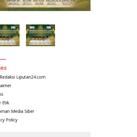
ges
Redaksi Liputan24.com
laimer
ks
 Etik
man Media Siber
acy Policy