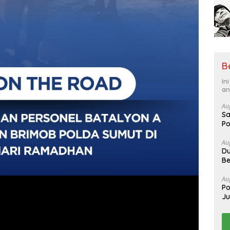
B
In
an
Au
Sa
Po
Au
Du
Be
Au
Po
J