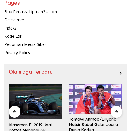
Pages
Box Redaksi Liputan24.com
Disclaimer
Indeks
Kode Etik
Pedoman Media Siber
Privacy Policy
Olahraga Terbaru
Tontowi Ahmad/Liliyana
,
Natsir Sabet Gelar Juara
Klasemen F1 2019 Usai
Dunia Kedua
Bottas Menangi GP