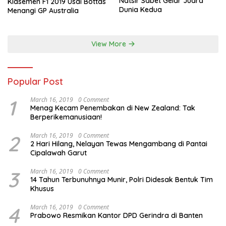
Natsir Sabet Gelar Juara
Klasemen F1 2019 Usai Bottas
Dunia Kedua
Menangi GP Australia
View More
Popular Post
1
March 16, 2019
0 Comment
Menag Kecam Penembakan di New Zealand: Tak
Berperikemanusiaan!
2
March 16, 2019
0 Comment
2 Hari Hilang, Nelayan Tewas Mengambang di Pantai
Cipalawah Garut
3
March 16, 2019
0 Comment
14 Tahun Terbunuhnya Munir, Polri Didesak Bentuk Tim
Khusus
4
March 16, 2019
0 Comment
Prabowo Resmikan Kantor DPD Gerindra di Banten