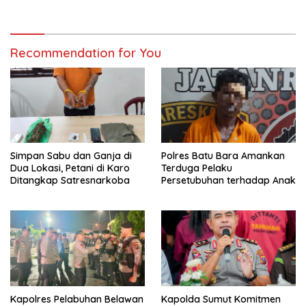
Tengah
Premanisme dan Pungli, Hasil
Tes Urine Positif Narkotika
Recommendation for You
Simpan Sabu dan Ganja di
Polres Batu Bara Amankan
Dua Lokasi, Petani di Karo
Terduga Pelaku
Ditangkap Satresnarkoba
Persetubuhan terhadap Anak
Kapolres Pelabuhan Belawan
Kapolda Sumut Komitmen