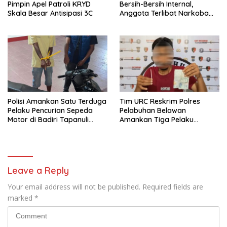
Pimpin Apel Patroli KRYD
Bersih-Bersih Internal,
Skala Besar Antisipasi 3C
Anggota Terlibat Narkoba
Ditindak Tegas
Polisi Amankan Satu Terduga
Tim URC Reskrim Polres
Pelaku Pencurian Sepeda
Pelabuhan Belawan
Motor di Badiri Tapanuli
Amankan Tiga Pelaku
Tengah
Premanisme dan Pungli, Hasil
Tes Urine Positif Narkotika
Leave a Reply
Your email address will not be published.
Required fields are
marked
*