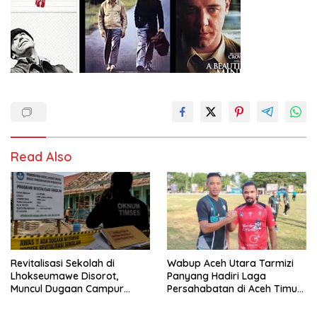
Read Also
Revitalisasi Sekolah di
Wabup Aceh Utara Tarmizi
Lhokseumawe Disorot,
Panyang Hadiri Laga
Muncul Dugaan Campur
Persahabatan di Aceh Timur,
Tangan Oknum Timses
Perkuat Sinergi Antardaerah