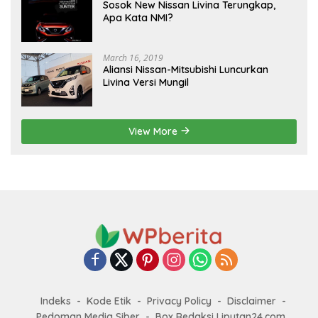
Sosok New Nissan Livina Terungkap,
Apa Kata NMI?
March 16, 2019
Aliansi Nissan-Mitsubishi Luncurkan
Livina Versi Mungil
View More
Indeks
Kode Etik
Privacy Policy
Disclaimer
Pedoman Media Siber
Box Redaksi Liputan24.com