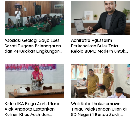
Asosiasi Geologi Gayo Lues
Adhifatra Agussalim
Soroti Dugaan Pelanggaran
Perkenalkan Buku Tata
dan Kerusakan Lingkungan
Kelola BUMD Modern untuk
oleh PT Gayo Mineral
Mendorong Daya Saing
Resources
Daerah
Ketua IKA Boga Aceh Utara
Wali Kota Lhokseumawe
Ajak Anggota Lestarikan
Tinjau Pelaksanaan Ujian di
Kuliner Khas Aceh dan
SD Negeri 1 Banda Sakti,
Perkuat Aksi Sosial
Pastikan Berjalan Tertib dan
Lancar