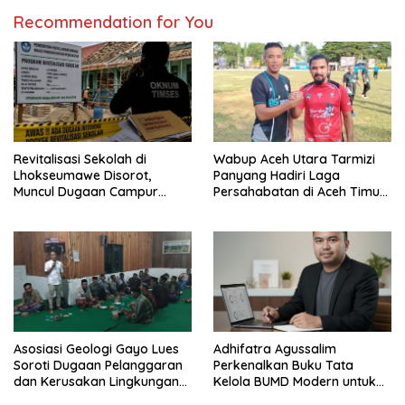
Recommendation for You
Revitalisasi Sekolah di
Wabup Aceh Utara Tarmizi
Lhokseumawe Disorot,
Panyang Hadiri Laga
Muncul Dugaan Campur
Persahabatan di Aceh Timur,
Tangan Oknum Timses
Perkuat Sinergi Antardaerah
Asosiasi Geologi Gayo Lues
Adhifatra Agussalim
Soroti Dugaan Pelanggaran
Perkenalkan Buku Tata
dan Kerusakan Lingkungan
Kelola BUMD Modern untuk
oleh PT Gayo Mineral
Mendorong Daya Saing