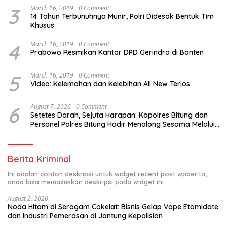
3
March 16, 2019
0 Comment
14 Tahun Terbunuhnya Munir, Polri Didesak Bentuk Tim
Khusus
4
March 16, 2019
0 Comment
Prabowo Resmikan Kantor DPD Gerindra di Banten
5
March 16, 2019
0 Comment
Video: Kelemahan dan Kelebihan All New Terios
6
August 7, 2026
0 Comment
Setetes Darah, Sejuta Harapan: Kapolres Bitung dan
Personel Polres Bitung Hadir Menolong Sesama Melalui
Donor Darah
Berita Kriminal
Ini adalah contoh deskripsi untuk widget recent post wpberita,
anda bisa memasukkan deskripsi pada widget ini.
August 2, 2026
Noda Hitam di Seragam Cokelat: Bisnis Gelap Vape Etomidate
dan Industri Pemerasan di Jantung Kepolisian