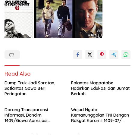
Read Also
Dump Truk Jadi Sorotan,
Polantas Mappatabe
Satlantas Gowa Beri
Hadirkan Edukasi dan Jumat
Peringatan
Berkah
Dorong Transparansi
Wujud Nyata
Informasi, Dandim
Kemanunggalan TNI Dengan
1409/Gowa Apresiasi
Rakyat Koramil 1409-07/
Dedikasi Wartawan Media
Tompobulu Melaksanakan
Mitra
Kegiatan Karya Bakti