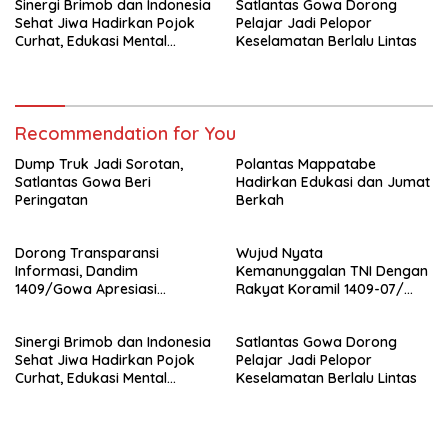
Sinergi Brimob dan Indonesia
Satlantas Gowa Dorong
Sehat Jiwa Hadirkan Pojok
Pelajar Jadi Pelopor
Curhat, Edukasi Mental
Keselamatan Berlalu Lintas
hingga Anti-Bullying
Recommendation for You
Dump Truk Jadi Sorotan,
Polantas Mappatabe
Satlantas Gowa Beri
Hadirkan Edukasi dan Jumat
Peringatan
Berkah
Dorong Transparansi
Wujud Nyata
Informasi, Dandim
Kemanunggalan TNI Dengan
1409/Gowa Apresiasi
Rakyat Koramil 1409-07/
Dedikasi Wartawan Media
Tompobulu Melaksanakan
Mitra
Kegiatan Karya Bakti
Sinergi Brimob dan Indonesia
Satlantas Gowa Dorong
Sehat Jiwa Hadirkan Pojok
Pelajar Jadi Pelopor
Curhat, Edukasi Mental
Keselamatan Berlalu Lintas
hingga Anti-Bullying