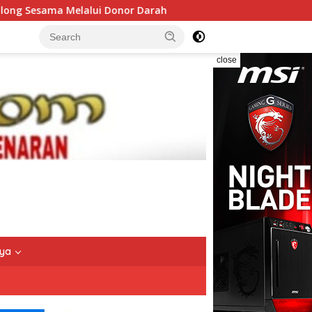
Donor Darah
Dump Truk Jadi Sorotan, Satlantas Gowa Be
close
nya