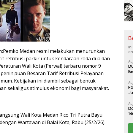
B
In
m:
Pemko Medan resmi melakukan menurunkan
an
if retribusi parkir untuk kendaraan roda dua dan
Au
Peraturan Wali Kota (Perwal) terbaru nomor 9
Du
Be
peninjauan Besaran Tarif Retribusi Pelayanan
 Umum. Kebijakan ini diambil sebagai bentuk
Au
Po
an sekaligus stimulus ekonomi bagi masyarakat.
J
Au
Do
14
 langsung Wali Kota Medan Rico Tri Putra Bayu
Me
dengan Wartawan di Balai Kota, Rabu (25/2/26).