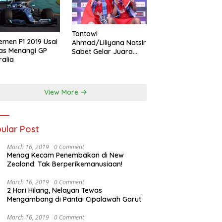
Tontowi
emen F1 2019 Usai
Ahmad/Liliyana Natsir
as Menangi GP
Sabet Gelar Juara
ralia
Dunia Kedua
View More
ular Post
March 16, 2019
0 Comment
Menag Kecam Penembakan di New
Zealand: Tak Berperikemanusiaan!
March 16, 2019
0 Comment
2 Hari Hilang, Nelayan Tewas
Mengambang di Pantai Cipalawah Garut
March 16, 2019
0 Comment