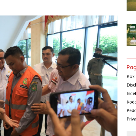
Pa
Box 
Disc
Inde
Kode
Pedo
Priv