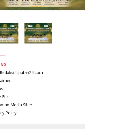
ges
Redaksi Liputan24.com
laimer
ks
 Etik
man Media Siber
acy Policy