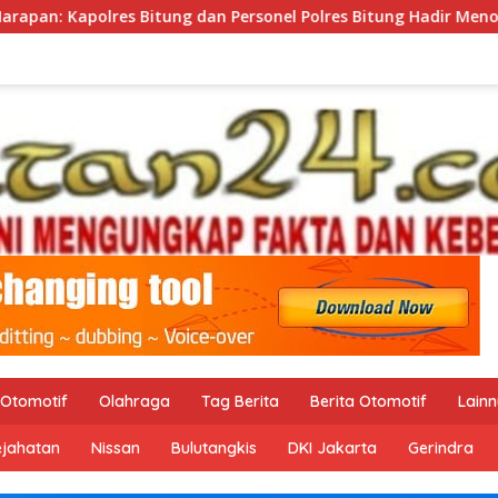
ng dan Personel Polres Bitung Hadir Menolong Sesama Melalui 
Otomotif
Olahraga
Tag Berita
Berita Otomotif
Lain
ejahatan
Nissan
Bulutangkis
DKI Jakarta
Gerindra