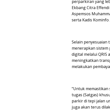
perparkiran yang leb
Ekbang Citra Effend
Aspemsos Muhammad 
serta Kadis Kominfo
Selain penyesuaian t
menerapkan sistem p
digital melalui QRIS
meningkatkan trans
melakukan pembaya
“Untuk memastikan s
tugas (Satgas) khu
parkir di tepi jalan 
juga akan terus dila