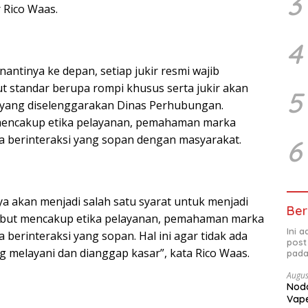
3
 Rico Waas.
4
antinya ke depan, setiap jukir resmi wajib
 standar berupa rompi khusus serta jukir akan
5
 yang diselenggarakan Dinas Perhubungan.
 mencakup etika pelayanan, pemahaman marka
ara berinteraksi yang sopan dengan masyarakat.
6
nya akan menjadi salah satu syarat untuk menjadi
Ber
rsebut mencakup etika pelayanan, pemahaman marka
Ini 
ra berinteraksi yang sopan. Hal ini agar tidak ada
post
ng melayani dan dianggap kasar”, kata Rico Waas.
pada
Augus
Noda
Vape