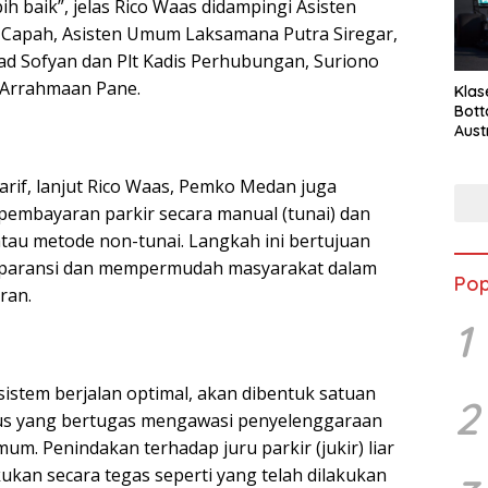
ih baik”, jelas Rico Waas didampingi Asisten
i Capah, Asisten Umum Laksamana Putra Siregar,
Sofyan dan Plt Kadis Perhubungan, Suriono
 Arrahmaan Pane.
Klas
Bott
Aust
arif, lanjut Rico Waas, Pemko Medan juga
embayaran parkir secara manual (tunai) dan
 atau metode non-tunai. Langkah ini bertujuan
paransi dan mempermudah masyarakat dalam
Pop
ran.
1
istem berjalan optimal, akan dibentuk satuan
2
sus yang bertugas mengawasi penyelenggaraan
umum. Penindakan terhadap juru parkir (jukir) liar
kukan secara tegas seperti yang telah dilakukan