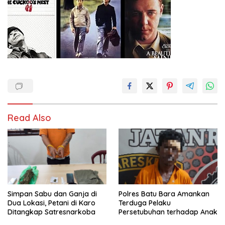
Read Also
Simpan Sabu dan Ganja di
Polres Batu Bara Amankan
Dua Lokasi, Petani di Karo
Terduga Pelaku
Ditangkap Satresnarkoba
Persetubuhan terhadap Anak