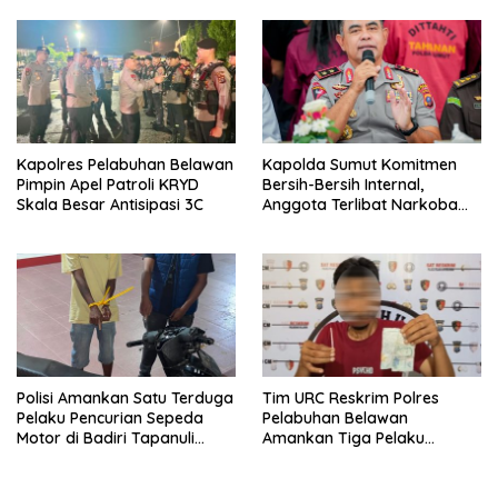
Kapolres Pelabuhan Belawan
Kapolda Sumut Komitmen
Pimpin Apel Patroli KRYD
Bersih-Bersih Internal,
Skala Besar Antisipasi 3C
Anggota Terlibat Narkoba
Ditindak Tegas
Polisi Amankan Satu Terduga
Tim URC Reskrim Polres
Pelaku Pencurian Sepeda
Pelabuhan Belawan
Motor di Badiri Tapanuli
Amankan Tiga Pelaku
Tengah
Premanisme dan Pungli, Hasil
Tes Urine Positif Narkotika