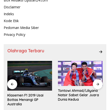
Box Redaksi Liputan24.com
Disclaimer
Indeks
Kode Etik
Pedoman Media Siber
Privacy Policy
Olahraga Terbaru
Tontowi Ahmad/Liliyana
,
Natsir Sabet Gelar Juara
Klasemen F1 2019 Usai
Dunia Kedua
Bottas Menangi GP
Australia