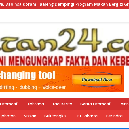
Dampingi Program Makan Bergizi Gratis
Kodim 1409/Go
Otomotif
Olahraga
Tag Berita
Berita Otomotif
Lain
ejahatan
Nissan
Bulutangkis
DKI Jakarta
Gerindra