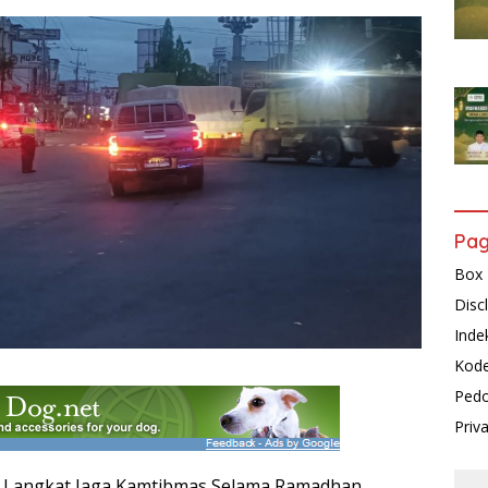
Pa
Box 
Disc
Inde
Kode
Pedo
Priv
es Langkat Jaga Kamtibmas Selama Ramadhan