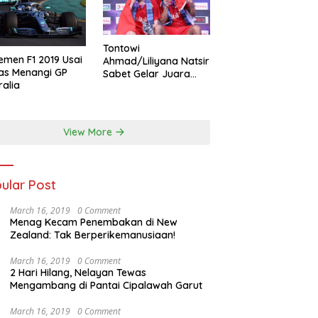
Tontowi
emen F1 2019 Usai
Ahmad/Liliyana Natsir
as Menangi GP
Sabet Gelar Juara
ralia
Dunia Kedua
View More
ular Post
March 16, 2019
0 Comment
Menag Kecam Penembakan di New
Zealand: Tak Berperikemanusiaan!
March 16, 2019
0 Comment
2 Hari Hilang, Nelayan Tewas
Mengambang di Pantai Cipalawah Garut
March 16, 2019
0 Comment