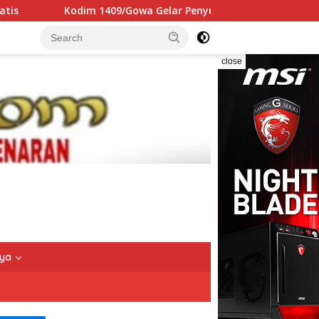
wa Gelar Penyuluhan P4GN, Tegaskan Komitmen Lingkungan B
close
nya