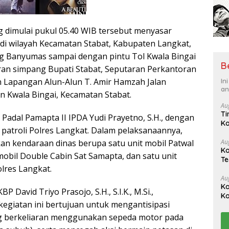
ng dimulai pukul 05.40 WIB tersebut menyasar
 di wilayah Kecamatan Stabat, Kabupaten Langkat,
g Banyumas sampai dengan pintu Tol Kwala Bingai
B
ran simpang Bupati Stabat, Seputaran Perkantoran
 Lapangan Alun-Alun T. Amir Hamzah Jalan
In
an
n Kwala Bingai, Kecamatan Stabat.
Au
Ti
h Padal Pamapta II IPDA Yudi Prayetno, S.H., dengan
Ko
 patroli Polres Langkat. Dalam pelaksanaannya,
Be
n kendaraan dinas berupa satu unit mobil Patwal
Au
Ko
 mobil Double Cabin Sat Samapta, dan satu unit
Te
lres Langkat.
N
Au
Ka
P David Triyo Prasojo, S.H., S.I.K., M.Si.,
Ko
egiatan ini bertujuan untuk mengantisipasi
ng berkeliaran menggunakan sepeda motor pada