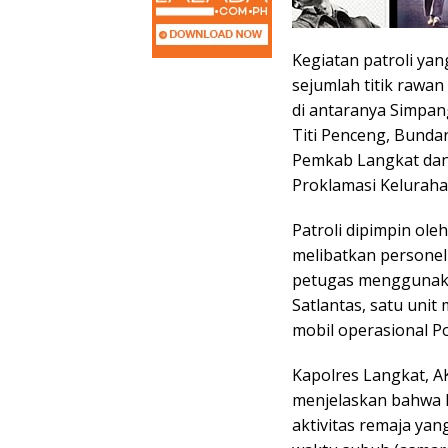
Kegiatan patroli ya
sejumlah titik rawan
di antaranya Simpan
Titi Penceng, Bunda
Pemkab Langkat dan
Proklamasi Keluraha
Patroli dipimpin ole
melibatkan personel
petugas menggunaka
Satlantas, satu unit
mobil operasional Po
Kapolres Langkat, AKB
menjelaskan bahwa k
aktivitas remaja ya