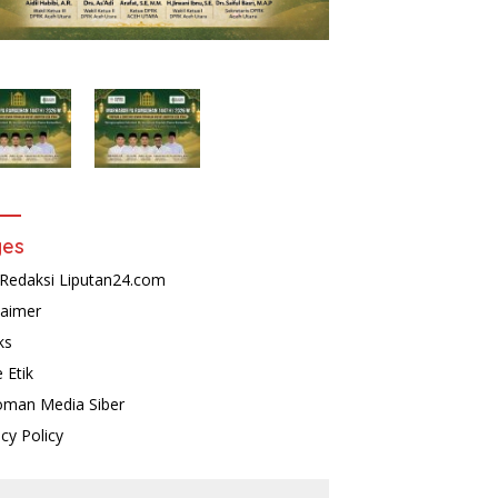
ges
Redaksi Liputan24.com
laimer
ks
 Etik
man Media Siber
acy Policy