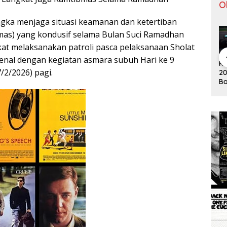
O
gka menjaga situasi keamanan dan ketertiban
mas) yang kondusif selama Bulan Suci Ramadhan
kat melaksanakan patroli pasca pelaksanaan Sholat
enal dengan kegiatan asmara subuh Hari ke 9
Pergantian
Tontowi
Tunggal
Klasemen F1
Kl
Jitu Luis
Ahmad/Liliy
Putra
/2/2026) pagi.
2019 Usai
20
Milla yang
ana Natsir
Paceklik
Bottas
Bo
Mengantar
Sabet Gelar
Gelar All
Menangi GP
Me
Indonesia
Juara Dunia
England 25
Australia
Au
ke Semifinal
Kedua
Tahun, Ini
Saran Untuk
Jonatan
dkk