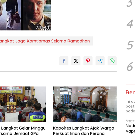
3
4
5
s Langkat Jaga Kamtibmas Selama Ramadhan
6
Ber
Ini 
post
pada
Augus
Noda
 Langkat Gelar Minggu
Kapolres Langkat Ajak Warga
Vape
ersama Jemaat GPdi
Perkuat Iman dan Perangi