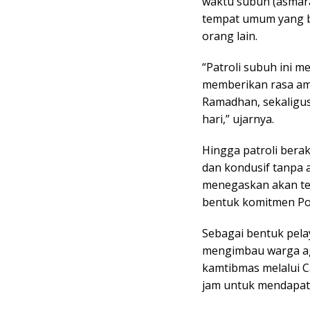
waktu subuh (asmara
tempat umum yang b
orang lain.
“Patroli subuh ini 
memberikan rasa am
Ramadhan, sekaligu
hari,” ujarnya.
Hingga patroli berak
dan kondusif tanpa 
menegaskan akan ter
bentuk komitmen Po
Sebagai bentuk pela
mengimbau warga ag
kamtibmas melalui Ca
jam untuk mendapatk