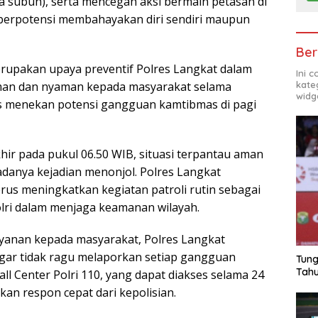
 subuh), serta mencegah aksi bermain petasan di
erpotensi membahayakan diri sendiri maupun
Ber
merupakan upaya preventif Polres Langkat dalam
Ini 
an dan nyaman kepada masyarakat selama
kate
widg
s menekan potensi gangguan kamtibmas di pagi
hir pada pukul 06.50 WIB, situasi terpantau aman
adanya kejadian menonjol. Polres Langkat
us meningkatkan kegiatan patroli rutin sebagai
lri dalam menjaga keamanan wilayah.
yanan kepada masyarakat, Polres Langkat
ar tidak ragu melaporkan setiap gangguan
Tung
Tahu
ll Center Polri 110, yang dapat diakses selama 24
an respon cepat dari kepolisian.