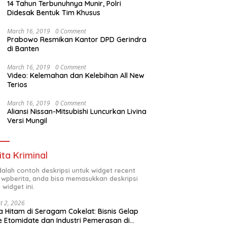
14 Tahun Terbunuhnya Munir, Polri
Didesak Bentuk Tim Khusus
March 16, 2019
0 Comment
Prabowo Resmikan Kantor DPD Gerindra
di Banten
March 16, 2019
0 Comment
Video: Kelemahan dan Kelebihan All New
Terios
March 16, 2019
0 Comment
Aliansi Nissan-Mitsubishi Luncurkan Livina
Versi Mungil
ita Kriminal
adalah contoh deskripsi untuk widget recent
 wpberita, anda bisa memasukkan deskripsi
 widget ini.
t 2, 2026
 Hitam di Seragam Cokelat: Bisnis Gelap
 Etomidate dan Industri Pemerasan di