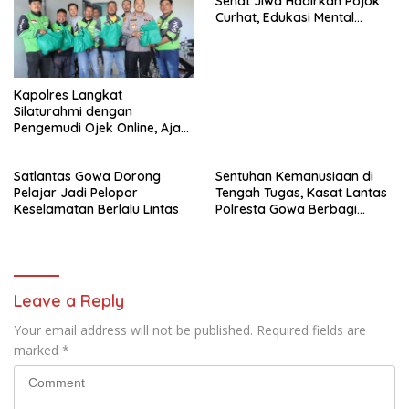
Sehat Jiwa Hadirkan Pojok
Curhat, Edukasi Mental
hingga Anti-Bullying
Kapolres Langkat
Silaturahmi dengan
Pengemudi Ojek Online, Ajak
Jaga Kamtibmas Jelang HUT
RI
Satlantas Gowa Dorong
Sentuhan Kemanusiaan di
Pelajar Jadi Pelopor
Tengah Tugas, Kasat Lantas
Keselamatan Berlalu Lintas
Polresta Gowa Berbagi
kepada Pemulung
Leave a Reply
Your email address will not be published.
Required fields are
marked
*