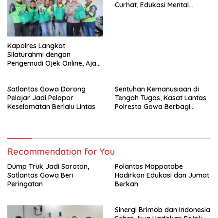
Curhat, Edukasi Mental
hingga Anti-Bullying
Kapolres Langkat
Silaturahmi dengan
Pengemudi Ojek Online, Ajak
Jaga Kamtibmas Jelang HUT
RI
Satlantas Gowa Dorong
Sentuhan Kemanusiaan di
Pelajar Jadi Pelopor
Tengah Tugas, Kasat Lantas
Keselamatan Berlalu Lintas
Polresta Gowa Berbagi
kepada Pemulung
Recommendation for You
Dump Truk Jadi Sorotan,
Polantas Mappatabe
Satlantas Gowa Beri
Hadirkan Edukasi dan Jumat
Peringatan
Berkah
Sinergi Brimob dan Indonesia