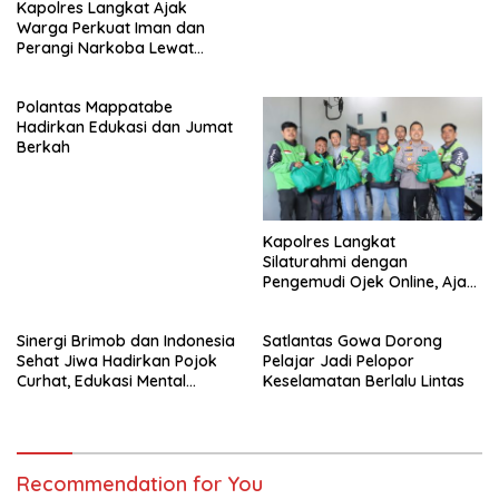
Kapolres Langkat Ajak
Warga Perkuat Iman dan
Perangi Narkoba Lewat
Safari Jumat Curhat
Polantas Mappatabe
Hadirkan Edukasi dan Jumat
Berkah
Kapolres Langkat
Silaturahmi dengan
Pengemudi Ojek Online, Ajak
Jaga Kamtibmas Jelang HUT
RI
Sinergi Brimob dan Indonesia
Satlantas Gowa Dorong
Sehat Jiwa Hadirkan Pojok
Pelajar Jadi Pelopor
Curhat, Edukasi Mental
Keselamatan Berlalu Lintas
hingga Anti-Bullying
Recommendation for You