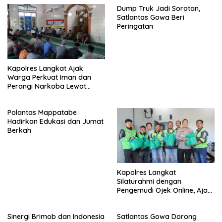
Dump Truk Jadi Sorotan,
Satlantas Gowa Beri
Peringatan
Kapolres Langkat Ajak
Warga Perkuat Iman dan
Perangi Narkoba Lewat
Safari Jumat Curhat
Polantas Mappatabe
Hadirkan Edukasi dan Jumat
Berkah
Kapolres Langkat
Silaturahmi dengan
Pengemudi Ojek Online, Ajak
Jaga Kamtibmas Jelang HUT
RI
Sinergi Brimob dan Indonesia
Satlantas Gowa Dorong