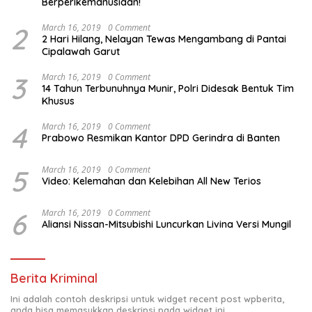
Berperikemanusiaan!
2
March 16, 2019
0 Comment
2 Hari Hilang, Nelayan Tewas Mengambang di Pantai
Cipalawah Garut
3
March 16, 2019
0 Comment
14 Tahun Terbunuhnya Munir, Polri Didesak Bentuk Tim
Khusus
4
March 16, 2019
0 Comment
Prabowo Resmikan Kantor DPD Gerindra di Banten
5
March 16, 2019
0 Comment
Video: Kelemahan dan Kelebihan All New Terios
6
March 16, 2019
0 Comment
Aliansi Nissan-Mitsubishi Luncurkan Livina Versi Mungil
Berita Kriminal
Ini adalah contoh deskripsi untuk widget recent post wpberita,
anda bisa memasukkan deskripsi pada widget ini.