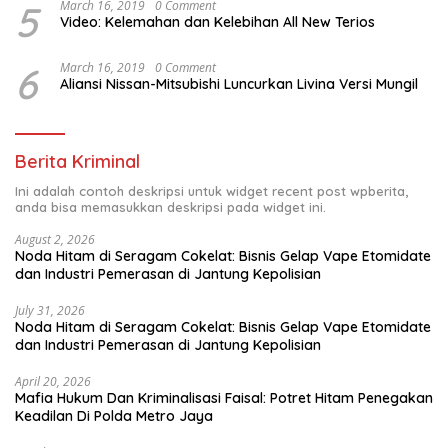
5
March 16, 2019
0 Comment
Video: Kelemahan dan Kelebihan All New Terios
6
March 16, 2019
0 Comment
Aliansi Nissan-Mitsubishi Luncurkan Livina Versi Mungil
Berita Kriminal
Ini adalah contoh deskripsi untuk widget recent post wpberita,
anda bisa memasukkan deskripsi pada widget ini.
August 2, 2026
Noda Hitam di Seragam Cokelat: Bisnis Gelap Vape Etomidate
dan Industri Pemerasan di Jantung Kepolisian
July 31, 2026
Noda Hitam di Seragam Cokelat: Bisnis Gelap Vape Etomidate
dan Industri Pemerasan di Jantung Kepolisian
April 20, 2026
Mafia Hukum Dan Kriminalisasi Faisal: Potret Hitam Penegakan
Keadilan Di Polda Metro Jaya