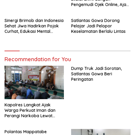
Pengemudi Ojek Online, Ajak
Jaga Kamtibmas Jelang HUT
RI
Sinergi Brimob dan Indonesia
Satlantas Gowa Dorong
Sehat Jiwa Hadirkan Pojok
Pelajar Jadi Pelopor
Curhat, Edukasi Mental
Keselamatan Berlalu Lintas
hingga Anti-Bullying
Recommendation for You
Dump Truk Jadi Sorotan,
Satlantas Gowa Beri
Peringatan
Kapolres Langkat Ajak
Warga Perkuat Iman dan
Perangi Narkoba Lewat
Safari Jumat Curhat
Polantas Mappatabe