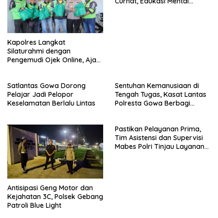
Curhat, Edukasi Mental
hingga Anti-Bullying
Kapolres Langkat
Silaturahmi dengan
Pengemudi Ojek Online, Ajak
Jaga Kamtibmas Jelang HUT
RI
Satlantas Gowa Dorong
Sentuhan Kemanusiaan di
Pelajar Jadi Pelopor
Tengah Tugas, Kasat Lantas
Keselamatan Berlalu Lintas
Polresta Gowa Berbagi
kepada Pemulung
Pastikan Pelayanan Prima,
Tim Asistensi dan Supervisi
Mabes Polri Tinjau Layanan
110, SPKT, Samapta dan
Command Center Polresta
Gowa
Antisipasi Geng Motor dan
Kejahatan 3C, Polsek Gebang
Patroli Blue Light