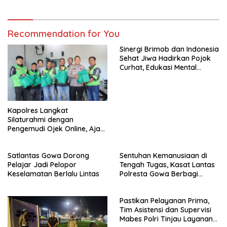
Recommendation for You
Sinergi Brimob dan Indonesia
Sehat Jiwa Hadirkan Pojok
Curhat, Edukasi Mental
hingga Anti-Bullying
Kapolres Langkat
Silaturahmi dengan
Pengemudi Ojek Online, Ajak
Jaga Kamtibmas Jelang HUT
RI
Satlantas Gowa Dorong
Sentuhan Kemanusiaan di
Pelajar Jadi Pelopor
Tengah Tugas, Kasat Lantas
Keselamatan Berlalu Lintas
Polresta Gowa Berbagi
kepada Pemulung
Pastikan Pelayanan Prima,
Tim Asistensi dan Supervisi
Mabes Polri Tinjau Layanan