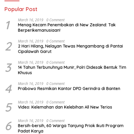
Popular Post
1
March 16, 2019
0 Comment
Menag Kecam Penembakan di New Zealand: Tak
Berperikemanusiaan!
2
March 16, 2019
0 Comment
2 Hari Hilang, Nelayan Tewas Mengambang di Pantai
Cipalawah Garut
3
March 16, 2019
0 Comment
14 Tahun Terbunuhnya Munir, Polri Didesak Bentuk Tim
Khusus
4
March 16, 2019
0 Comment
Prabowo Resmikan Kantor DPD Gerindra di Banten
5
March 16, 2019
0 Comment
Video: Kelemahan dan Kelebihan All New Terios
6
March 16, 2019
0 Comment
Bersih-bersih, 60 Warga Tanjung Priok Ikuti Program
Padat Karya