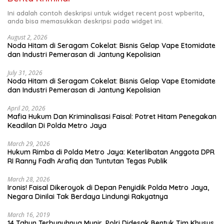
Ini adalah contoh deskripsi untuk widget recent post wpberita,
anda bisa memasukkan deskripsi pada widget ini.
August 2, 2026
Noda Hitam di Seragam Cokelat: Bisnis Gelap Vape Etomidate
dan Industri Pemerasan di Jantung Kepolisian
July 31, 2026
Noda Hitam di Seragam Cokelat: Bisnis Gelap Vape Etomidate
dan Industri Pemerasan di Jantung Kepolisian
April 20, 2026
Mafia Hukum Dan Kriminalisasi Faisal: Potret Hitam Penegakan
Keadilan Di Polda Metro Jaya
March 29, 2026
Hukum Rimba di Polda Metro Jaya: Keterlibatan Anggota DPR
RI Ranny Fadh Arafiq dan Tuntutan Tegas Publik
March 28, 2026
Ironis! Faisal Dikeroyok di Depan Penyidik Polda Metro Jaya,
Negara Dinilai Tak Berdaya Lindungi Rakyatnya
March 16, 2019
14 Tahun Terbunuhnya Munir, Polri Didesak Bentuk Tim Khusus