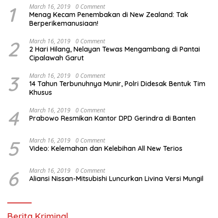
1
March 16, 2019
0 Comment
Menag Kecam Penembakan di New Zealand: Tak
Berperikemanusiaan!
2
March 16, 2019
0 Comment
2 Hari Hilang, Nelayan Tewas Mengambang di Pantai
Cipalawah Garut
3
March 16, 2019
0 Comment
14 Tahun Terbunuhnya Munir, Polri Didesak Bentuk Tim
Khusus
4
March 16, 2019
0 Comment
Prabowo Resmikan Kantor DPD Gerindra di Banten
5
March 16, 2019
0 Comment
Video: Kelemahan dan Kelebihan All New Terios
6
March 16, 2019
0 Comment
Aliansi Nissan-Mitsubishi Luncurkan Livina Versi Mungil
Berita Kriminal