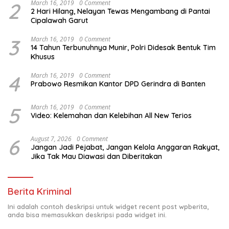
2
March 16, 2019
0 Comment
2 Hari Hilang, Nelayan Tewas Mengambang di Pantai
Cipalawah Garut
3
March 16, 2019
0 Comment
14 Tahun Terbunuhnya Munir, Polri Didesak Bentuk Tim
Khusus
4
March 16, 2019
0 Comment
Prabowo Resmikan Kantor DPD Gerindra di Banten
5
March 16, 2019
0 Comment
Video: Kelemahan dan Kelebihan All New Terios
6
August 7, 2026
0 Comment
Jangan Jadi Pejabat, Jangan Kelola Anggaran Rakyat,
Jika Tak Mau Diawasi dan Diberitakan
Berita Kriminal
Ini adalah contoh deskripsi untuk widget recent post wpberita,
anda bisa memasukkan deskripsi pada widget ini.