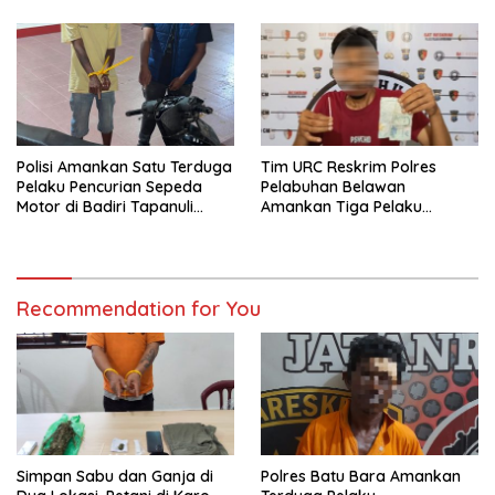
Polisi Amankan Satu Terduga
Tim URC Reskrim Polres
Pelaku Pencurian Sepeda
Pelabuhan Belawan
Motor di Badiri Tapanuli
Amankan Tiga Pelaku
Tengah
Premanisme dan Pungli, Hasil
Tes Urine Positif Narkotika
Recommendation for You
Simpan Sabu dan Ganja di
Polres Batu Bara Amankan