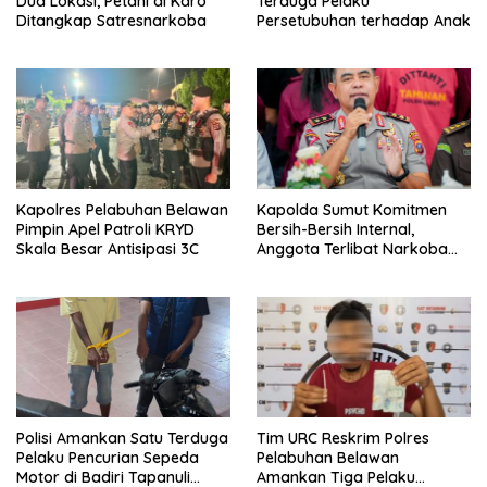
Dua Lokasi, Petani di Karo
Terduga Pelaku
Ditangkap Satresnarkoba
Persetubuhan terhadap Anak
Kapolres Pelabuhan Belawan
Kapolda Sumut Komitmen
Pimpin Apel Patroli KRYD
Bersih-Bersih Internal,
Skala Besar Antisipasi 3C
Anggota Terlibat Narkoba
Ditindak Tegas
Polisi Amankan Satu Terduga
Tim URC Reskrim Polres
Pelaku Pencurian Sepeda
Pelabuhan Belawan
Motor di Badiri Tapanuli
Amankan Tiga Pelaku