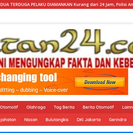
g dari 24 Jam, Polisi Amankan Dua Terduga Pelaku Pengani
Otomotif
Olahraga
Tag Berita
Berita Otomotif
Lain
ejahatan
Nissan
Bulutangkis
DKI Jakarta
Gerindra