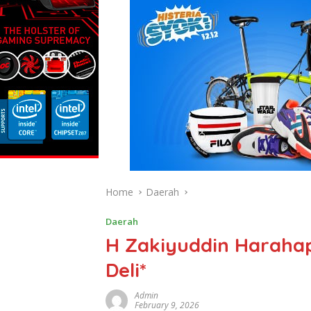
Home
Daerah
Daerah
H Zakiyuddin Harahap
Deli*
Admin
February 9, 2026