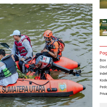
Pa
Box 
Disc
Inde
Kode
Pedo
Priv