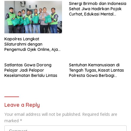
Sinergi Brimob dan Indonesia
Sehat Jiwa Hadirkan Pojok
Curhat, Edukasi Mental
hingga Anti-Bullying
Kapolres Langkat
Silaturahmi dengan
Pengemudi Ojek Online, Ajak
Jaga Kamtibmas Jelang HUT
RI
Satlantas Gowa Dorong
Sentuhan Kemanusiaan di
Pelajar Jadi Pelopor
Tengah Tugas, Kasat Lantas
Keselamatan Berlalu Lintas
Polresta Gowa Berbagi
kepada Pemulung
Leave a Reply
Your email address will not be published.
Required fields are
marked
*