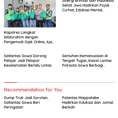
Sinergi Brimob dan Indonesia
Sehat Jiwa Hadirkan Pojok
Curhat, Edukasi Mental
hingga Anti-Bullying
Kapolres Langkat
Silaturahmi dengan
Pengemudi Ojek Online, Ajak
Jaga Kamtibmas Jelang HUT
RI
Satlantas Gowa Dorong
Sentuhan Kemanusiaan di
Pelajar Jadi Pelopor
Tengah Tugas, Kasat Lantas
Keselamatan Berlalu Lintas
Polresta Gowa Berbagi
kepada Pemulung
Recommendation for You
Dump Truk Jadi Sorotan,
Polantas Mappatabe
Satlantas Gowa Beri
Hadirkan Edukasi dan Jumat
Peringatan
Berkah