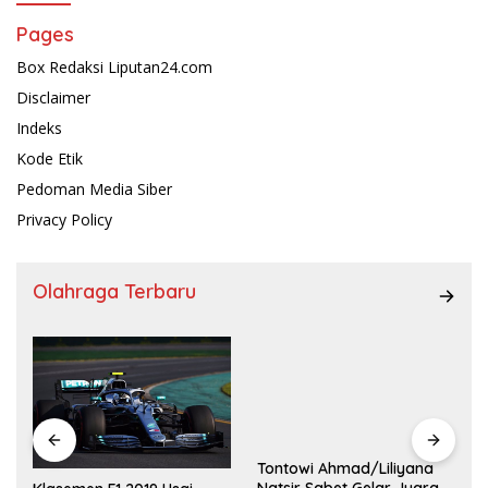
Pages
Box Redaksi Liputan24.com
Disclaimer
Indeks
Kode Etik
Pedoman Media Siber
Privacy Policy
Olahraga Terbaru
Tontowi Ahmad/Liliyana
,
Natsir Sabet Gelar Juara