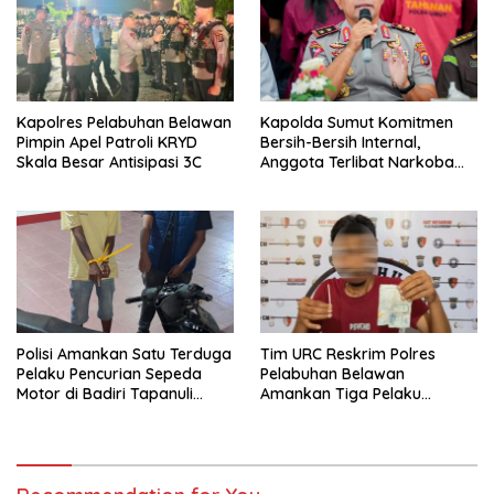
Kapolres Pelabuhan Belawan
Kapolda Sumut Komitmen
Pimpin Apel Patroli KRYD
Bersih-Bersih Internal,
Skala Besar Antisipasi 3C
Anggota Terlibat Narkoba
Ditindak Tegas
Polisi Amankan Satu Terduga
Tim URC Reskrim Polres
Pelaku Pencurian Sepeda
Pelabuhan Belawan
Motor di Badiri Tapanuli
Amankan Tiga Pelaku
Tengah
Premanisme dan Pungli, Hasil
Tes Urine Positif Narkotika