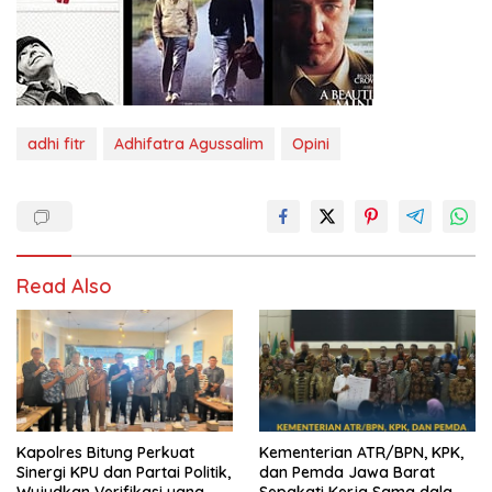
adhi fitr
Adhifatra Agussalim
Opini
Read Also
Kapolres Bitung Perkuat
Kementerian ATR/BPN, KPK,
Sinergi KPU dan Partai Politik,
dan Pemda Jawa Barat
Wujudkan Verifikasi yang
Sepakati Kerja Sama dalam