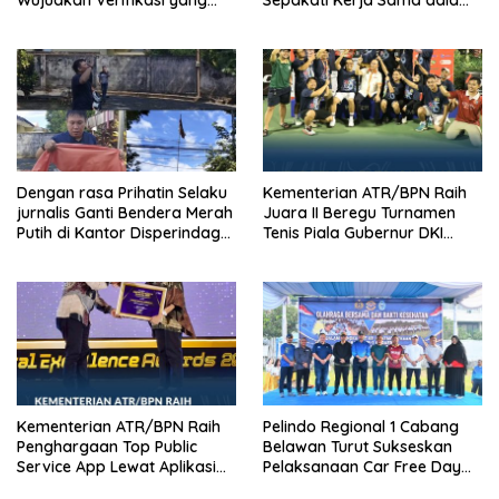
Transparan demi Demokrasi
Upaya Pencegahan Korupsi
Berkualitas
serta Penguatan Ekonomi
Daerah
Dengan rasa Prihatin Selaku
Kementerian ATR/BPN Raih
jurnalis Ganti Bendera Merah
Juara II Beregu Turnamen
Putih di Kantor Disperindag
Tenis Piala Gubernur DKI
Pemkot Manado yang Sobek
Jakarta 2026
Kementerian ATR/BPN Raih
Pelindo Regional 1 Cabang
Penghargaan Top Public
Belawan Turut Sukseskan
Service App Lewat Aplikasi
Pelaksanaan Car Free Day
Sentuh Tanahku
Perdana di Belawan