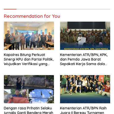
Recommendation for You
Kapolres Bitung Perkuat
Kementerian ATR/BPN, KPK,
Sinergi KPU dan Partai Politik,
dan Pemda Jawa Barat
Wujudkan Verifikasi yang
Sepakati Kerja Sama dalam
Transparan demi Demokrasi
Upaya Pencegahan Korupsi
Berkualitas
serta Penguatan Ekonomi
Daerah
Dengan rasa Prihatin Selaku
Kementerian ATR/BPN Raih
jurnalis Ganti Bendera Merah
Juara II Beregu Turnamen