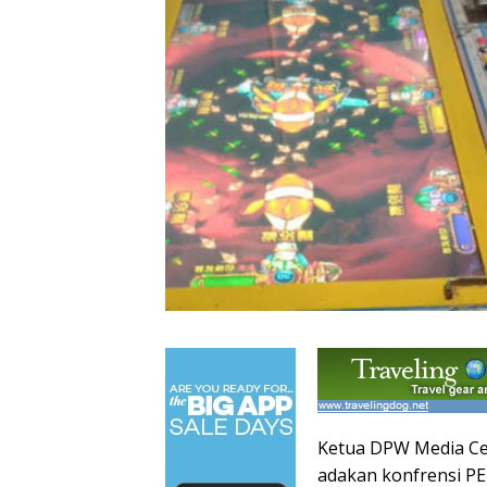
Pergantian
Tontowi
Tunggal
Jitu Luis
Ahmad/Liliy
Putra
Milla yang
ana Natsir
Paceklik
Mengantar
Sabet Gelar
Gelar All
Indonesia
Juara Dunia
England 25
ke Semifinal
Kedua
Tahun, Ini
Saran Untuk
Jonatan
dkk
Ketua DPW Media Ce
adakan konfrensi P