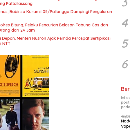
3
ing Pattallassang
Emas, Babinsa Koramil 05/Pallangga Dampingi Penyaluran
4
olres Bitung, Pelaku Pencurian Belasan Tabung Gas dan
Kurang dari 24 Jam
 Depan, Menteri Nusron Ajak Pemda Percepat Sertipikasi
5
i NTT
6
Ber
Ini 
post
pada
Augus
Noda
Vape