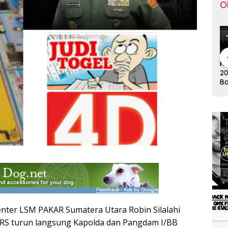
O
Pergantian
Tontowi
Tunggal
Klasemen F1
Kl
Jitu Luis
Ahmad/Liliy
Putra
2019 Usai
20
Milla yang
ana Natsir
Paceklik
Bottas
Bo
Mengantar
Sabet Gelar
Gelar All
Menangi GP
Me
Indonesia
Juara Dunia
England 25
Australia
Au
ke Semifinal
Kedua
Tahun, Ini
Saran Untuk
Jonatan
dkk
nter LSM PAKAR Sumatera Utara Robin Silalahi
ERS turun langsung Kapolda dan Pangdam I/BB