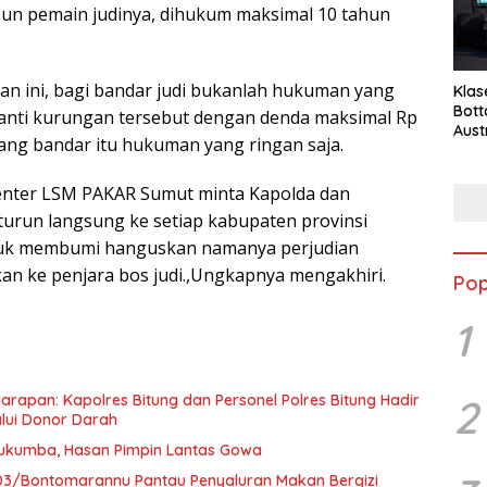
pun pemain judinya, dihukum maksimal 10 tahun
n ini, bagi bandar judi bukanlah hukuman yang
Klas
Bott
anti kurungan tersebut dengan denda maksimal Rp
Aust
sang bandar itu hukuman yang ringan saja.
nter LSM PAKAR Sumut minta Kapolda dan
turun langsung ke setiap kabupaten provinsi
tuk membumi hanguskan namanya perjudian
n ke penjara bos judi.,Ungkapnya mengakhiri.
Pop
1
2
Harapan: Kapolres Bitung dan Personel Polres Bitung Hadir
lui Donor Darah
lukumba, Hasan Pimpin Lantas Gowa
03/Bontomarannu Pantau Penyaluran Makan Bergizi