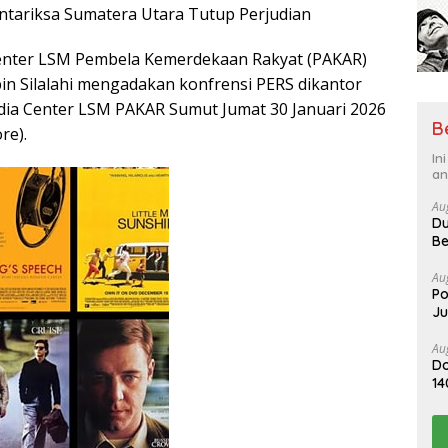
tariksa Sumatera Utara Tutup Perjudian
nter LSM Pembela Kemerdekaan Rakyat (PAKAR)
in Silalahi mengadakan konfrensi PERS dikantor
dia Center LSM PAKAR Sumut Jumat 30 Januari 2026
B
re).
In
an
Au
Du
Be
Au
Po
J
Au
Do
14
Me