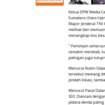
Ketua DPW Media Ce
Sumatera Utara Irje
Mayor Jenderal TNI 
melihat dan memusn
menangkap bos besar
” Pemimpin seharusny
semakin merebak, kar
palingan juga tutupn
Menurut Robin Silalah
tersebut memang ditu
pindah lokasi, tamb
Menurut Pasal Dalam
303. Diancam dengan
pidana denda paling 