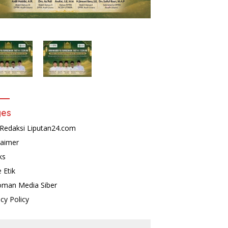
ges
Redaksi Liputan24.com
laimer
ks
 Etik
man Media Siber
acy Policy