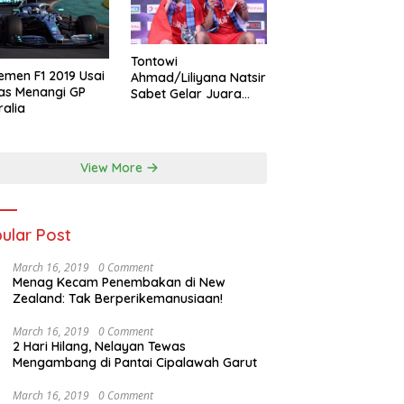
Tontowi
emen F1 2019 Usai
Ahmad/Liliyana Natsir
as Menangi GP
Sabet Gelar Juara
ralia
Dunia Kedua
View More
ular Post
March 16, 2019
0 Comment
Menag Kecam Penembakan di New
Zealand: Tak Berperikemanusiaan!
March 16, 2019
0 Comment
2 Hari Hilang, Nelayan Tewas
Mengambang di Pantai Cipalawah Garut
March 16, 2019
0 Comment