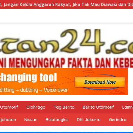
n Rakyat, Jika Tak Mau Diawasi dan Diberitakan
Setete
Otomotif
Olahraga
Tag Berita
Berita Otomotif
Lain
ejahatan
Nissan
Bulutangkis
DKI Jakarta
Gerindra