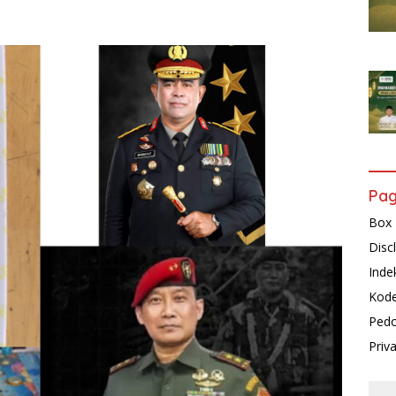
Pa
Box 
Disc
Inde
Kode
Pedo
Priv