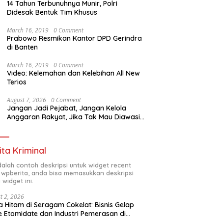
14 Tahun Terbunuhnya Munir, Polri
Didesak Bentuk Tim Khusus
March 16, 2019
0 Comment
Prabowo Resmikan Kantor DPD Gerindra
di Banten
March 16, 2019
0 Comment
Video: Kelemahan dan Kelebihan All New
Terios
August 7, 2026
0 Comment
Jangan Jadi Pejabat, Jangan Kelola
Anggaran Rakyat, Jika Tak Mau Diawasi
dan Diberitakan
ita Kriminal
adalah contoh deskripsi untuk widget recent
 wpberita, anda bisa memasukkan deskripsi
 widget ini.
t 2, 2026
 Hitam di Seragam Cokelat: Bisnis Gelap
 Etomidate dan Industri Pemerasan di