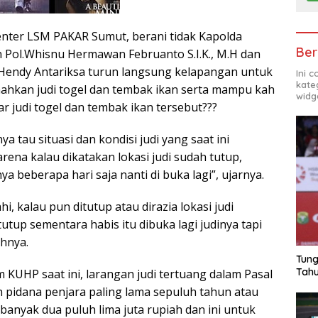
nter LSM PAKAR Sumut, berani tidak Kapolda
Ber
n Pol.Whisnu Hermawan Februanto S.I.K., M.H dan
Hendy Antariksa turun langsung kelapangan untuk
Ini 
kate
ahkan judi togel dan tembak ikan serta mampu kah
widg
 judi togel dan tembak ikan tersebut???
a tau situasi dan kondisi judi yang saat ini
ena kalau dikatakan lokasi judi sudah tutup,
ya beberapa hari saja nanti di buka lagi”, ujarnya.
i, kalau pun ditutup atau dirazia lokasi judi
tup sementara habis itu dibuka lagi judinya tapi
ahnya.
Tung
Tahu
 KUHP saat ini, larangan judi tertuang dalam Pasal
 pidana penjara paling lama sepuluh tahun atau
banyak dua puluh lima juta rupiah dan ini untuk