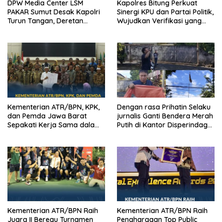
DPW Media Center LSM
Kapolres Bitung Perkuat
PAKAR Sumut Desak Kapolri
Sinergi KPU dan Partai Politik,
Turun Tangan, Deretan
Wujudkan Verifikasi yang
Kejanggalan Kematian Ibu
Transparan demi Demokrasi
Bhayangkari Winda Lorenza
Berkualitas
Gowasa Dinilai Harus Dibuka
Terang – Benderang
Kementerian ATR/BPN, KPK,
Dengan rasa Prihatin Selaku
dan Pemda Jawa Barat
jurnalis Ganti Bendera Merah
Sepakati Kerja Sama dalam
Putih di Kantor Disperindag
Upaya Pencegahan Korupsi
Pemkot Manado yang Sobek
serta Penguatan Ekonomi
Daerah
Kementerian ATR/BPN Raih
Kementerian ATR/BPN Raih
Juara II Beregu Turnamen
Penghargaan Top Public