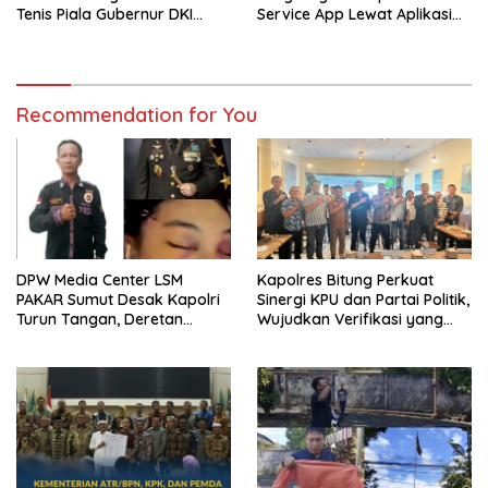
Tenis Piala Gubernur DKI
Service App Lewat Aplikasi
Jakarta 2026
Sentuh Tanahku
Recommendation for You
DPW Media Center LSM
Kapolres Bitung Perkuat
PAKAR Sumut Desak Kapolri
Sinergi KPU dan Partai Politik,
Turun Tangan, Deretan
Wujudkan Verifikasi yang
Kejanggalan Kematian Ibu
Transparan demi Demokrasi
Bhayangkari Winda Lorenza
Berkualitas
Gowasa Dinilai Harus Dibuka
Terang – Benderang