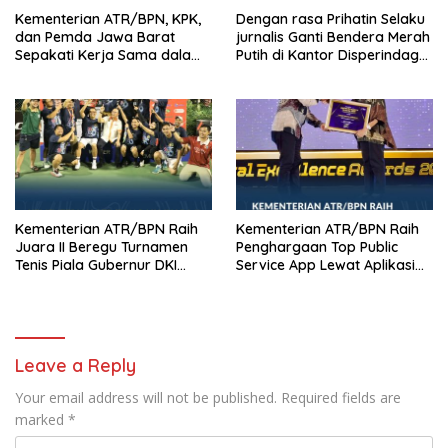
Kementerian ATR/BPN, KPK,
Dengan rasa Prihatin Selaku
dan Pemda Jawa Barat
jurnalis Ganti Bendera Merah
Sepakati Kerja Sama dalam
Putih di Kantor Disperindag
Upaya Pencegahan Korupsi
Pemkot Manado yang Sobek
serta Penguatan Ekonomi
Daerah
Kementerian ATR/BPN Raih
Kementerian ATR/BPN Raih
Juara II Beregu Turnamen
Penghargaan Top Public
Tenis Piala Gubernur DKI
Service App Lewat Aplikasi
Jakarta 2026
Sentuh Tanahku
Leave a Reply
Your email address will not be published.
Required fields are
marked
*