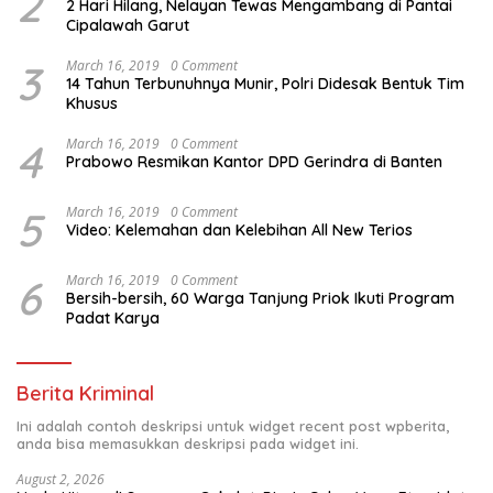
2
2 Hari Hilang, Nelayan Tewas Mengambang di Pantai
Cipalawah Garut
3
March 16, 2019
0 Comment
14 Tahun Terbunuhnya Munir, Polri Didesak Bentuk Tim
Khusus
4
March 16, 2019
0 Comment
Prabowo Resmikan Kantor DPD Gerindra di Banten
5
March 16, 2019
0 Comment
Video: Kelemahan dan Kelebihan All New Terios
6
March 16, 2019
0 Comment
Bersih-bersih, 60 Warga Tanjung Priok Ikuti Program
Padat Karya
Berita Kriminal
Ini adalah contoh deskripsi untuk widget recent post wpberita,
anda bisa memasukkan deskripsi pada widget ini.
August 2, 2026