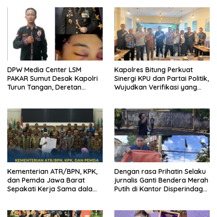
DPW Media Center LSM
Kapolres Bitung Perkuat
PAKAR Sumut Desak Kapolri
Sinergi KPU dan Partai Politik,
Turun Tangan, Deretan
Wujudkan Verifikasi yang
Kejanggalan Kematian Ibu
Transparan demi Demokrasi
Bhayangkari Winda Lorenza
Berkualitas
Gowasa Dinilai Harus Dibuka
Terang – Benderang
Kementerian ATR/BPN, KPK,
Dengan rasa Prihatin Selaku
dan Pemda Jawa Barat
jurnalis Ganti Bendera Merah
Sepakati Kerja Sama dalam
Putih di Kantor Disperindag
Upaya Pencegahan Korupsi
Pemkot Manado yang Sobek
serta Penguatan Ekonomi
Daerah