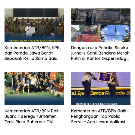
Kejanggalan Kematian Ibu
Transparan demi Demokrasi
Bhayangkari Winda Lorenza
Berkualitas
Gowasa Dinilai Harus Dibuka
Terang – Benderang
Kementerian ATR/BPN, KPK,
Dengan rasa Prihatin Selaku
dan Pemda Jawa Barat
jurnalis Ganti Bendera Merah
Sepakati Kerja Sama dalam
Putih di Kantor Disperindag
Upaya Pencegahan Korupsi
Pemkot Manado yang Sobek
serta Penguatan Ekonomi
Daerah
Kementerian ATR/BPN Raih
Kementerian ATR/BPN Raih
Juara II Beregu Turnamen
Penghargaan Top Public
Tenis Piala Gubernur DKI
Service App Lewat Aplikasi
Jakarta 2026
Sentuh Tanahku