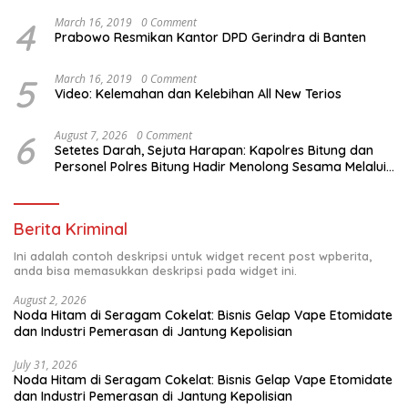
4
March 16, 2019
0 Comment
Prabowo Resmikan Kantor DPD Gerindra di Banten
5
March 16, 2019
0 Comment
Video: Kelemahan dan Kelebihan All New Terios
6
August 7, 2026
0 Comment
Setetes Darah, Sejuta Harapan: Kapolres Bitung dan
Personel Polres Bitung Hadir Menolong Sesama Melalui
Donor Darah
Berita Kriminal
Ini adalah contoh deskripsi untuk widget recent post wpberita,
anda bisa memasukkan deskripsi pada widget ini.
August 2, 2026
Noda Hitam di Seragam Cokelat: Bisnis Gelap Vape Etomidate
dan Industri Pemerasan di Jantung Kepolisian
July 31, 2026
Noda Hitam di Seragam Cokelat: Bisnis Gelap Vape Etomidate
dan Industri Pemerasan di Jantung Kepolisian