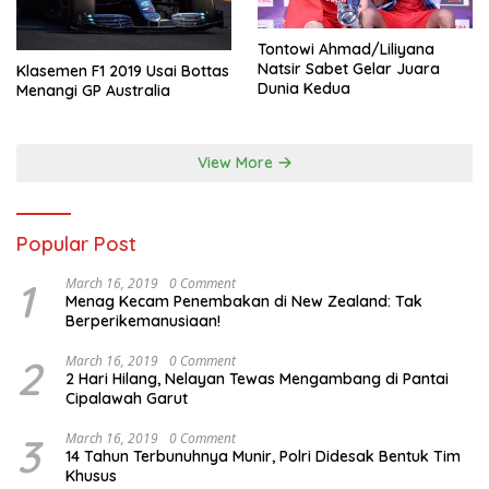
Tontowi Ahmad/Liliyana
Natsir Sabet Gelar Juara
Klasemen F1 2019 Usai Bottas
Dunia Kedua
Menangi GP Australia
View More
Popular Post
1
March 16, 2019
0 Comment
Menag Kecam Penembakan di New Zealand: Tak
Berperikemanusiaan!
2
March 16, 2019
0 Comment
2 Hari Hilang, Nelayan Tewas Mengambang di Pantai
Cipalawah Garut
3
March 16, 2019
0 Comment
14 Tahun Terbunuhnya Munir, Polri Didesak Bentuk Tim
Khusus