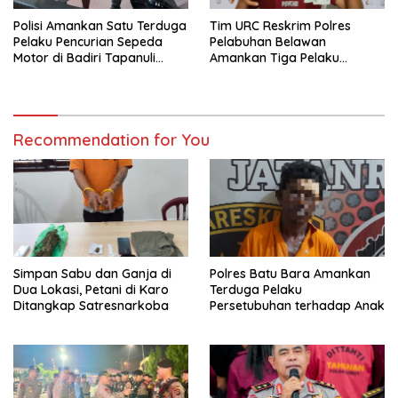
Polisi Amankan Satu Terduga
Tim URC Reskrim Polres
Pelaku Pencurian Sepeda
Pelabuhan Belawan
Motor di Badiri Tapanuli
Amankan Tiga Pelaku
Tengah
Premanisme dan Pungli, Hasil
Tes Urine Positif Narkotika
Recommendation for You
Simpan Sabu dan Ganja di
Polres Batu Bara Amankan
Dua Lokasi, Petani di Karo
Terduga Pelaku
Ditangkap Satresnarkoba
Persetubuhan terhadap Anak