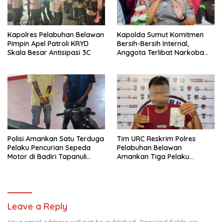
Kapolres Pelabuhan Belawan
Kapolda Sumut Komitmen
Pimpin Apel Patroli KRYD
Bersih-Bersih Internal,
Skala Besar Antisipasi 3C
Anggota Terlibat Narkoba
Ditindak Tegas
Polisi Amankan Satu Terduga
Tim URC Reskrim Polres
Pelaku Pencurian Sepeda
Pelabuhan Belawan
Motor di Badiri Tapanuli
Amankan Tiga Pelaku
Tengah
Premanisme dan Pungli, Hasil
Tes Urine Positif Narkotika
Leave a Reply