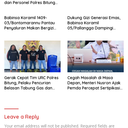
dan Personel Polres Bitung
Hadir Menolong Sesama
Melalui Donor Darah
Babinsa Koramil 1409-
Dukung Gizi Generasi Emas,
03/Bontomarannu Pantau
Babinsa Koramil
Penyaluran Makan Bergizi
05/Pallangga Dampingi
Gratis di SD Inpres Japing
Penyaluran MBG di
Pattallassang
Bontoramba
Gerak Cepat Tim URC Polres
Cegah Masalah di Masa
Bitung, Pelaku Pencurian
Depan, Menteri Nusron Ajak
Belasan Tabung Gas dan
Pemda Percepat Sertipikasi
Kursi Plastik Dibekuk Kurang
Tanah Rumah Ibadah di NTT
dari 24 Jam
Leave a Reply
Your email address will not be published.
Required fields are