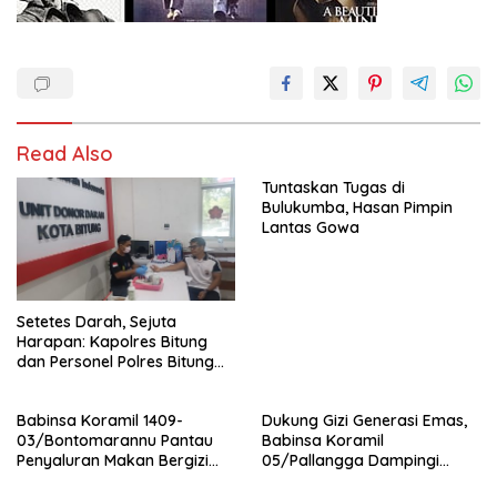
Read Also
Tuntaskan Tugas di
Bulukumba, Hasan Pimpin
Lantas Gowa
Setetes Darah, Sejuta
Harapan: Kapolres Bitung
dan Personel Polres Bitung
Hadir Menolong Sesama
Melalui Donor Darah
Babinsa Koramil 1409-
Dukung Gizi Generasi Emas,
03/Bontomarannu Pantau
Babinsa Koramil
Penyaluran Makan Bergizi
05/Pallangga Dampingi
Gratis di SD Inpres Japing
Penyaluran MBG di