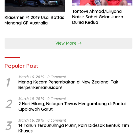
Tontowi Ahmad/Liliyana
Natsir Sabet Gelar Juara
Klasemen F1 2019 Usai Bottas
Dunia Kedua
Menangi GP Australia
View More
Popular Post
1
March 16, 2019
0 Comment
Menag Kecam Penembakan di New Zealand: Tak
Berperikemanusiaan!
2
March 16, 2019
0 Comment
2 Hari Hilang, Nelayan Tewas Mengambang di Pantai
Cipalawah Garut
3
March 16, 2019
0 Comment
14 Tahun Terbunuhnya Munir, Polri Didesak Bentuk Tim
Khusus