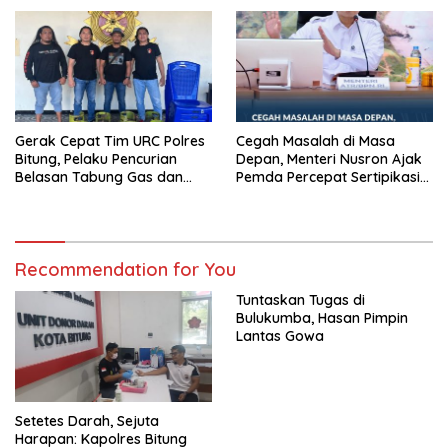
Pattallassang
Bontoramba
Gerak Cepat Tim URC Polres
Cegah Masalah di Masa
Bitung, Pelaku Pencurian
Depan, Menteri Nusron Ajak
Belasan Tabung Gas dan
Pemda Percepat Sertipikasi
Kursi Plastik Dibekuk Kurang
Tanah Rumah Ibadah di NTT
dari 24 Jam
Recommendation for You
Tuntaskan Tugas di
Bulukumba, Hasan Pimpin
Lantas Gowa
Setetes Darah, Sejuta
Harapan: Kapolres Bitung