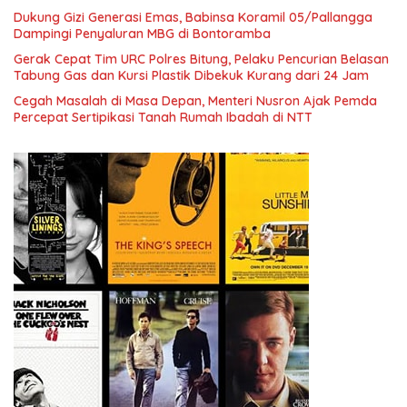
Dukung Gizi Generasi Emas, Babinsa Koramil 05/Pallangga
Dampingi Penyaluran MBG di Bontoramba
Gerak Cepat Tim URC Polres Bitung, Pelaku Pencurian Belasan
Tabung Gas dan Kursi Plastik Dibekuk Kurang dari 24 Jam
Cegah Masalah di Masa Depan, Menteri Nusron Ajak Pemda
Percepat Sertipikasi Tanah Rumah Ibadah di NTT