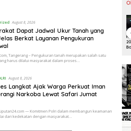
O
rized
August 8, 2026
rakat Dapat Jadwal Ukur Tanah yang
Pergantian
Tontowi
Tunggal
asemen F1
Klase
Jelas Berkat Layanan Pengukuran
Jitu Luis
Ahmad/Liliy
Putra
19 Usai
2019 
Milla yang
ana Natsir
Paceklik
wal
ttas
Botta
Mengantar
Sabet Gelar
Gelar All
nangi GP
Menan
Indonesia
Juara Dunia
England 25
.com, Tangerang – Pengukuran tanah merupakan salah satu
stralia
Austr
ke Semifinal
Kedua
Tahun, Ini
ang harus dilalui masyarakat dalam proses…
Saran Untuk
Jonatan
dkk
LRI
August 8, 2026
es Langkat Ajak Warga Perkuat Iman
rangi Narkoba Lewat Safari Jumat
Liputan24.com — Komitmen Polri dalam membangun keamanan
lai dari kedekatan dengan masyarakat…