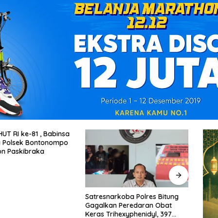
, Babinsa
Sinergitas TNI ,B
ntonompo
Jipang Bersama
Bina Calon Paskibraka
Mahasiswa UIN G
Bakti
Satresnarkoba Polres Bitung
Gagalkan Peredaran Obat
Keras Trihexyphenidyl, 397