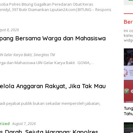
koba Polres Bitung Gagalkan Peredaran Obat Keras
enidyl, 397 Butir Diamankan Liputan24.com|BITUNG – Respons
Ber
gust 8, 2026
Ini 
kate
 Jipang Bersama Warga dan Mahasiswa
widg
N Gelar Karya Bakti
,
Sinergitas TNI
Warga dan Mahasiswa UIN Gelar Karya Bakti GOWA,…
elola Anggaran Rakyat, Jika Tak Mau
njadi pejabat publik bukan sekadar memperoleh jabatan,
Tung
Tahu
rized
August 7, 2026
s Darah, Sejuta Harapan: Kapolres