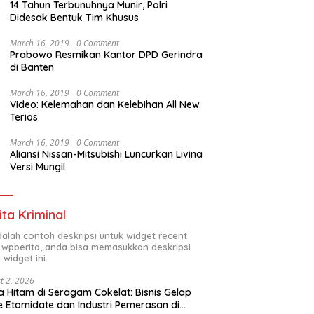
14 Tahun Terbunuhnya Munir, Polri
Kemanunggalan
Sambut HUT RI ke-81 ,
Dump Truk Jad
Didesak Bentuk Tim Khusus
kyat Koramil
Babinsa Bersama Polsek
Satlantas Gow
obulu
Bontonompo Bina Calon
Peringatan
March 16, 2019
0 Comment
Kegiatan
Paskibraka
Prabowo Resmikan Kantor DPD Gerindra
di Banten
March 16, 2019
0 Comment
Video: Kelemahan dan Kelebihan All New
Terios
March 16, 2019
0 Comment
Aliansi Nissan-Mitsubishi Luncurkan Livina
Versi Mungil
ita Kriminal
adalah contoh deskripsi untuk widget recent
 wpberita, anda bisa memasukkan deskripsi
 widget ini.
t 2, 2026
 Hitam di Seragam Cokelat: Bisnis Gelap
 Etomidate dan Industri Pemerasan di