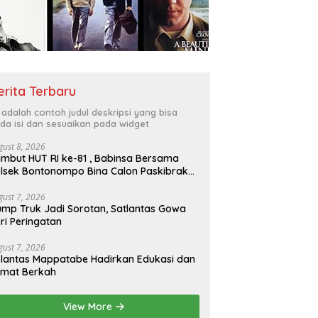
erita Terbaru
i adalah contoh judul deskripsi yang bisa
da isi dan sesuaikan pada widget
gust 8, 2026
mbut HUT RI ke-81 , Babinsa Bersama
lsek Bontonompo Bina Calon Paskibraka
gust 7, 2026
mp Truk Jadi Sorotan, Satlantas Gowa
ri Peringatan
gust 7, 2026
lantas Mappatabe Hadirkan Edukasi dan
umat Berkah
View More