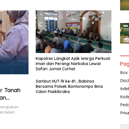
Butir Diamankan
Kapolres Langkat Ajak Warga Perkuat
Pa
Iman dan Perangi Narkoba Lewat
Safari Jumat Curhat
Box 
Disc
Sambut HUT RI ke-81 , Babinsa
Bersama Polsek Bontonompo Bina
Inde
r Tanah
Calon Paskibraka
Kode
nan
Pedo
 merupakan
at dalam
Priv