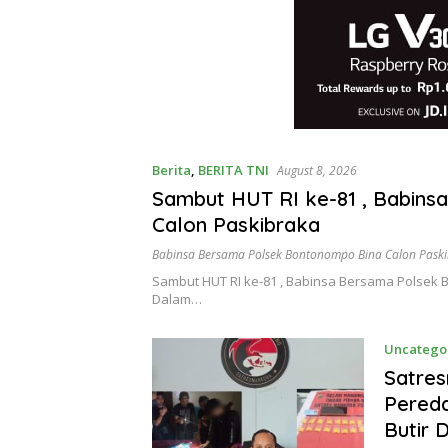
Berita
,
BERITA TNI
August 8, 2026
Sambut HUT RI ke-81 , Babin
Calon Paskibraka
Babinsa Bersama Polsek Bontonompo Bina Calon Pask
Sambut HUT RI ke-81 , Babinsa Bersama Polsek
Dalam…
Uncatego
Satres
Pereda
Butir 