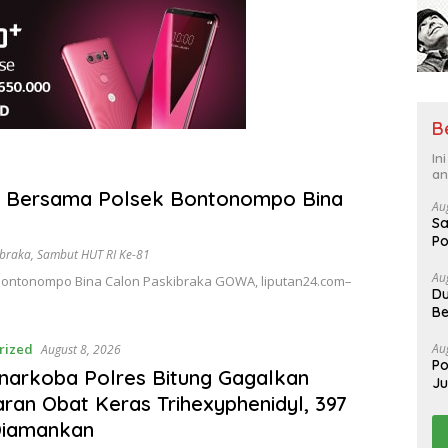
B
In
an
sa Bersama Polsek Bontonompo Bina
Au
Sa
Po
ibraka
,
Sambut HUT RI Ke-81
Au
 Bontonompo Bina Calon Paskibraka GOWA, liputan24.com–
Du
Be
Au
rized
August 8, 2026
Po
narkoba Polres Bitung Gagalkan
J
ran Obat Keras Trihexyphenidyl, 397
Diamankan