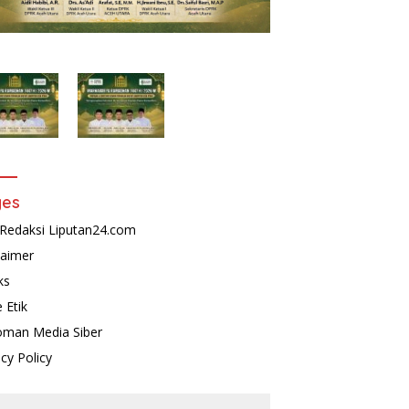
Sesama Melal
ges
Redaksi Liputan24.com
laimer
ks
 Etik
man Media Siber
acy Policy