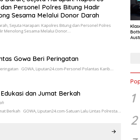
 dan Personel Polres Bitung Hadir
ong Sesama Melalui Donor Darah
rah, Sejuta Harapan: Kapolres Bitung dan Personel Polres
Klas
dir Menolong Sesama Melalui Donor…
Bott
Aust
ntas Gowa Beri Peringatan
Peringatan GOWA, Liputan24.com-Personel Polantas Karib…
Pop
 Edukasi dan Jumat Berkah
1
kah
at Berkah GOWA, Liputan24.com-Satuan Lalu Lintas Polresta…
2