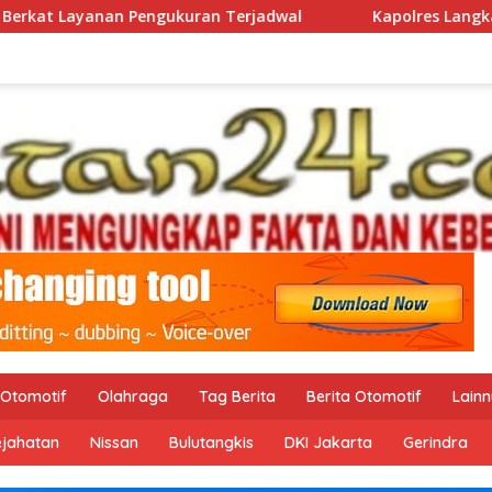
ran Terjadwal
Kapolres Langkat Ajak Warga Perkuat I
Otomotif
Olahraga
Tag Berita
Berita Otomotif
Lain
ejahatan
Nissan
Bulutangkis
DKI Jakarta
Gerindra