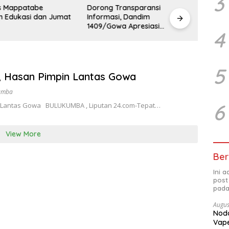
3
atabe
Dorong Transparansi
Wujud Nyata 
si dan Jumat
Informasi, Dandim
TNI Dengan Ra
1409/Gowa Apresiasi
1409-07/ Tomp
4
Dedikasi Wartawan Media
Melaksanakan 
Mitra
Karya Bakti
5
, Hasan Pimpin Lantas Gowa
kumba
6
 Lantas Gowa BULUKUMBA , Liputan 24.com-Tepat…
View More
Ber
Ini 
post
pada
Augus
Noda
Vape