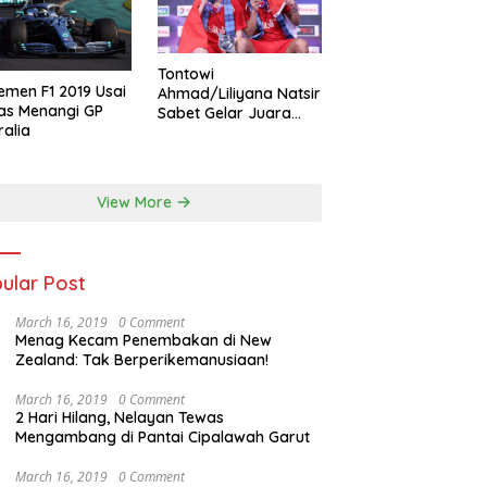
Tontowi
emen F1 2019 Usai
Ahmad/Liliyana Natsir
as Menangi GP
Sabet Gelar Juara
ralia
Dunia Kedua
View More
ular Post
March 16, 2019
0 Comment
Menag Kecam Penembakan di New
Zealand: Tak Berperikemanusiaan!
March 16, 2019
0 Comment
2 Hari Hilang, Nelayan Tewas
Mengambang di Pantai Cipalawah Garut
March 16, 2019
0 Comment