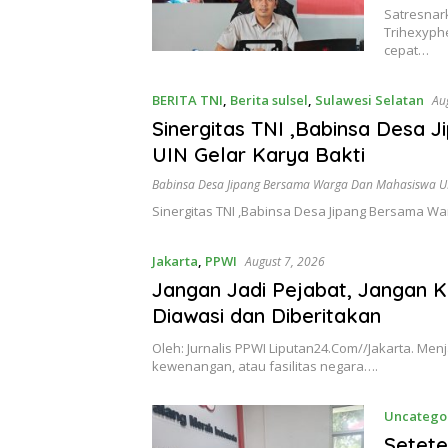
Satresnar
Trihexyph
cepat…
BERITA TNI
,
Berita sulsel
,
Sulawesi Selatan
Au
Sinergitas TNI ,Babinsa Desa
UIN Gelar Karya Bakti
Babinsa Desa Jipang Bersama Warga Dan Mahasiswa UI
Sinergitas TNI ,Babinsa Desa Jipang Bersama 
Jakarta
,
PPWI
August 7, 2026
Jangan Jadi Pejabat, Jangan K
Diawasi dan Diberitakan
Oleh: Jurnalis PPWI Liputan24.Com//Jakarta. Me
kewenangan, atau fasilitas negara….
Uncatego
Setete