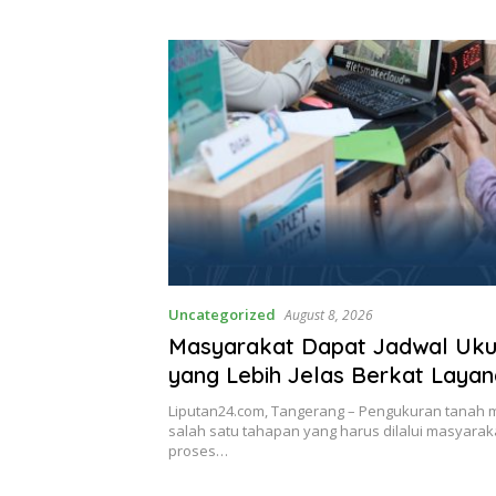
Curhat
Uncategorized
August 8, 2026
Masyarakat Dapat Jadwal Uku
yang Lebih Jelas Berkat Laya
Pengukuran Terjadwal
Liputan24.com, Tangerang – Pengukuran tanah
salah satu tahapan yang harus dilalui masyarak
proses…