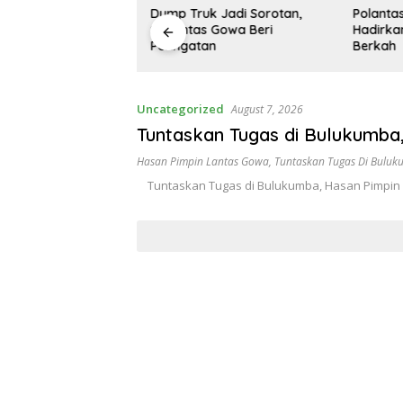
e-81 ,
Dump Truk Jadi Sorotan,
Polantas Mapp
a Polsek
Satlantas Gowa Beri
Hadirkan Eduka
na Calon
Peringatan
Berkah
Uncategorized
August 7, 2026
Tuntaskan Tugas di Bulukumba
Hasan Pimpin Lantas Gowa
,
Tuntaskan Tugas Di Bulu
Tuntaskan Tugas di Bulukumba, Hasan Pimpin