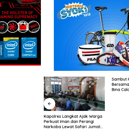
Sambut HUT RI ke-81 
Bersama Polsek Bo
al
Kapolres Langkat Ajak Warga
elas
Perkuat Iman dan Perangi
uran
Narkoba Lewat Safari Jumat